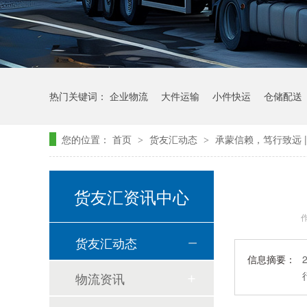
热门关键词：
企业物流
大件运输
小件快运
仓储配送
您的位置：
首页
货友汇动态
承蒙信赖，笃行致远 
>
>
货友汇资讯中心
货友汇动态
信息摘要：
物流资讯