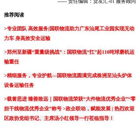
------
责任编辑：货友汇
-01
服务顾问
推荐阅读
>
专业团队 高效服务|国联物流助力广东汕尾工业园实现无动
力车
身高效安全运输
>
郑州至新疆“重量级挑战”：国联物流“扛”起110吨球磨机运
输重任
>
精细服务，专业护航—国联物流圆满完成株洲至汕头炉体
设备运输任务
>
载誉思进 臻善致远｜国联物流荣获“大件物流优秀企业”“零
担干线物流优秀企业”称号
>
政企联动，赋能发展 | 热烈欢迎
区政协党组书记、主席汤小红领导一行莅临指导！