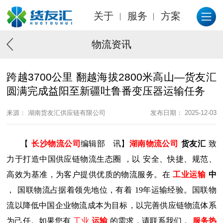
关于
服务
方案
物流资讯
跨越3700公里 翻越海拔2800米高山—货友汇
圆满完成益阳至新疆吐鲁番变压器运输任务
来源： 湖南货友汇供应链有限公司
发布日期： 2025-12-03
【
长沙物流公司
编辑部
讯】
湖南物流公司
货友汇
致
力于打造中国供应链物流生态圈
，以
安全、快捷、规范、
高效为基准，为客户提供优质的物流服务。在
工业
运输
中
，
国联物流
占据着领先地位，有着
19年运输经验。
国联物
流
以降低中国企业物流成本为目标，以完善供应链物流体系
为己任。如果您有
工业
运输
的需求，请联系我们，
服务热