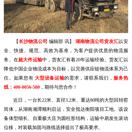
【
长沙物流公司
编辑部 讯】
湖南物流公司货友汇
以安
全、快捷、规范、高效为基准，为客户提供优质的物流服
务。在
超大件运输
中，货友汇有着20年运输经验。货友汇以
降低中国企业物流成本为目标，以完善供应链物流体系为己
任。如果您有
大型设备运输
的需求，请联系我们，
服务热
线：400-0056-580
，期待与您合作！
近日，一台长22米、直径3.2米、重达80吨的大型回转窑
筒体，从湖南湘潭顺利启运，安全抵达衡阳项目工地。该设
备体型细长、自重极大且为圆柱形结构，运输中易发生滚动
位移，对装载加固与路线选择提出了极高要求。