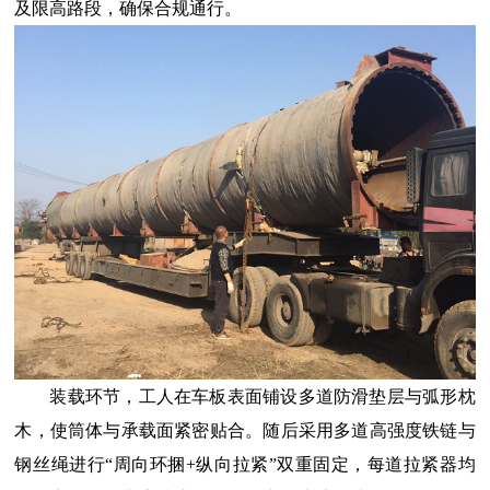
及限高路段，确保合规通行。
装载环节，工人在车板表面铺设多道防滑垫层与弧形枕
木，使筒体与承载面紧密贴合。随后采用多道高强度铁链与
钢丝绳进行“周向环捆+纵向拉紧”双重固定，每道拉紧器均