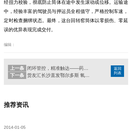
经扭力校验，彻底防止筒体在途中发生滚动或位移。运输途
中，经验丰富的驾驶员与押运员全程值守，严格控制车速，
定时检查捆绑状态。最终，这台回转窑筒体以零损伤、零延
误的优异表现完成交付。
编辑：
上一条
闭环管控，精准触达——药品运输的“安全方程式”
返回
列表
下一条
货友汇长沙直发鄂尔多斯 氧化锆珠托盘货安全直达
推荐资讯
2014-01-05