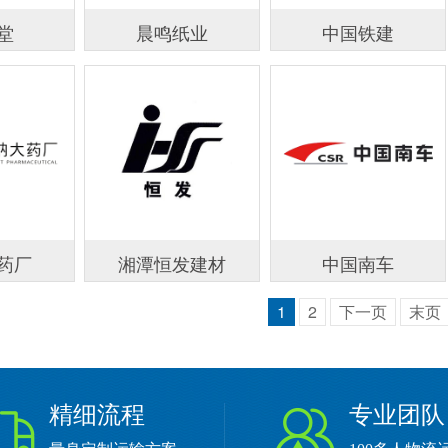
堂
晨鸣纸业
中国铁建
药厂
湘潭恒发建材
中国南车
1
2
下一页
末页
精细流程
专业团队