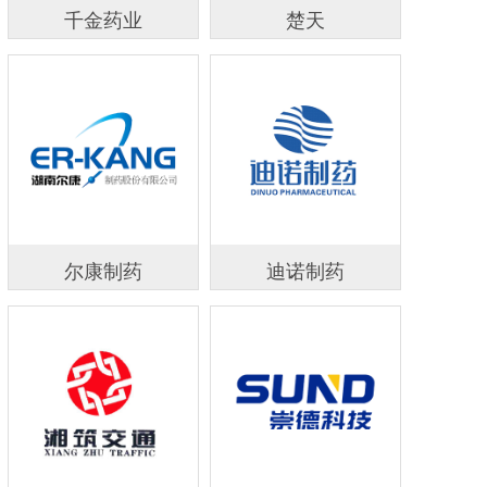
千金药业
楚天
尔康制药
迪诺制药